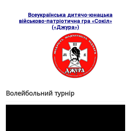
Всеукраїнська дитячо-юнацька
військово-патріотична гра «Сокіл»
(«Джура»)
Волейбольний турнір