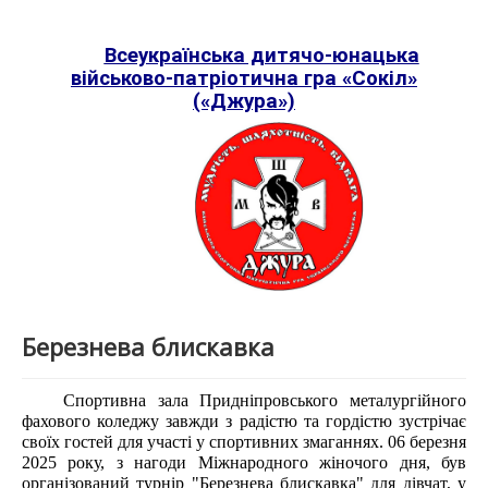
Всеукраїнська дитячо-юнацька
військово-патріотична гра «Сокіл»
(«Джура»)
Березнева блискавка
Спортивна зала Придніпровського металургійного
фахового коледжу завжди з радістю та гордістю зустрічає
своїх гостей для участі у спортивних змаганнях. 06 березня
2025 року, з нагоди Міжнародного жіночого дня, був
організований турнір "Березнева блискавка" для дівчат, у