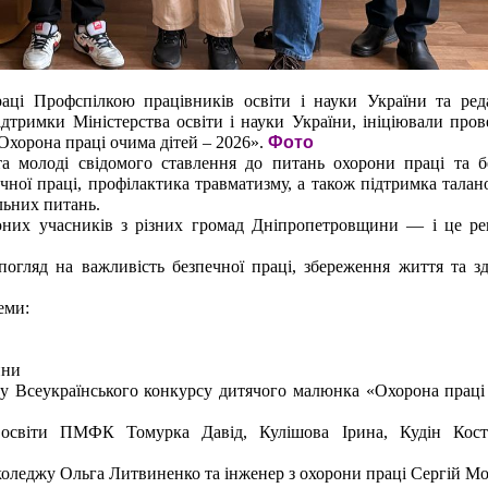
аці Профспілкою працівників освіти і науки України та ред
ідтримки Міністерства освіти і науки України, ініціювали про
хорона праці очима дітей – 2026».
Фото
та молоді свідомого ставлення до питань охорони праці та б
ечної праці, профілактика травматизму, а також підтримка тала
льних питань.
юних учасників з різних громад Дніпропетровщини — і це ре
ляд на важливість безпечної праці, збереження життя та зд
еми:
ини
пу Всеукраїнського конкурсу дитячого малюнка «Охорона праці
 освіти ПМФК Томурка Давід, Кулішова Ірина, Кудін Кост
коледжу Ольга Литвиненко та інженер з охорони праці Сергій М