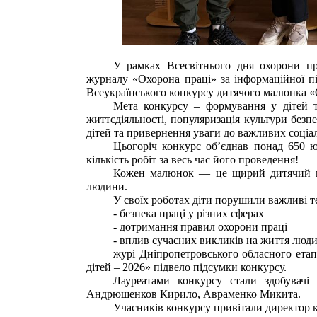
У рамках Всесвітнього дня охорони пр
журналу «Охорона праці» за інформаційної п
Всеукраїнського конкурсу дитячого малюнка «О
Мета конкурсу – формування у дітей 
життєдіяльності, популяризація культури безп
дітей та привернення уваги до важливих соціа
Цьогоріч конкурс об’єднав понад 650 
кількість робіт за весь час його проведення!
Кожен малюнок — це щирий дитячий пог
людини.
У своїх роботах діти порушили важливі т
- безпека праці у різних сферах
- дотримання правил охорони праці
- вплив сучасних викликів на життя люд
журі Дніпропетровського обласного ета
дітей – 2026» підвело підсумки конкурсу.
Лауреатами конкурсу стали здобувачі
Андрюшенков Кирило, Авраменко Микита.
Учасників конкурсу привітали директор 