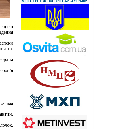
акцією
ведення
езпеки
новитих
кордна
оров’я
 очима
янтин,
олочок,