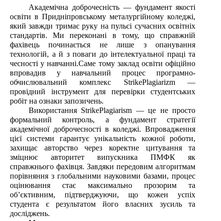
Академічна доброчесність — фундамент якості
освіти в Придніпровському металургійному коледжі,
який завжди тримає руку на пульсі сучасних освітніх
стандартів. Ми переконані в тому, що справжній
фахівець починається не лише з опанування
технологій, а й з поваги до інтелектуальної праці та
чесності у навчанні.Саме тому заклад освіти офіційно
впровадив у навчальний процес програмно-
обчислювальний комплекс StrikePlagiarizm —
провідний інструмент для перевірки студентських
робіт на ознаки запозичень.
Використання StrikePlagiarism — це не просто
формальний контроль, а фундамент стратегії
академічної доброчесності в коледжі. Впровадження
цієї системи гарантує унікальність кожної роботи,
захищає авторство через коректне цитування та
зміцнює авторитет випускника ПМФК як
справжнього фахівця. Завдяки передовим алгоритмам
порівняння з глобальними науковими базами, процес
оцінювання стає максимально прозорим та
об’єктивним, підтверджуючи, що кожен успіх
студента є результатом його власних зусиль та
досліджень.